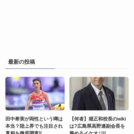
最新の投稿
田中希実が両性という噂は
【何者】堀正和校長のwiki
本当？陸上界でも注目され
は?広島県高野連副会長を
真相を徹底調査‼
務めるイケオジ!!