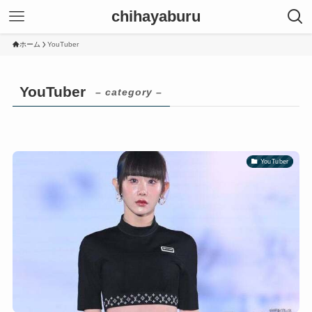
chihayaburu
ホーム
YouTuber
YouTuber
– category –
YouTuber