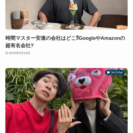
時間マスター安達の会社はどこ⁈GoogleやAmazonの
超有名会社?
2025年6月16日
YouTuber