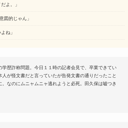
メだよ。」
う意図的じゃん」
いよね」
の学歴詐称問題。今日１１時の記者会見で、卒業できてい
本人が怪文書だと言っていたが告発文書の通りだったこと
に。なのにムニャムニャ逃れようと必死。田久保は嘘つき