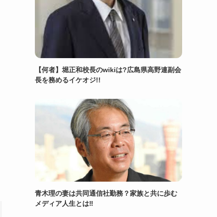
【何者】堀正和校長のwikiは?広島県高野連副会
長を務めるイケオジ!!
青木理の妻は共同通信社勤務？家族と共に歩む
メディア人生とは‼