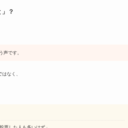
と」？
う声です。
ではなく、
。
て投票した人も多いはず」