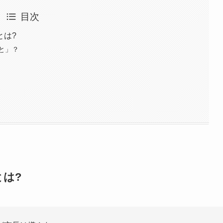
目次
とは?
と」？
は?