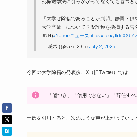
公職選挙法に引っかかってなくても嘘つき
「大学は除籍であることが判明」静岡・伊東
大学卒業」について学歴詐称を指摘する告発文が市議
JNN)
#Yahooニュース
https://t.co/yIIdn0XbZv
— 咲希 (@saki_23jn)
July 2, 2025
今回の大学除籍の発表後、X（旧Twitter）では
「嘘つき」「信用できない」「辞任すべ
一部を引用すると、次のような声が上がっていま